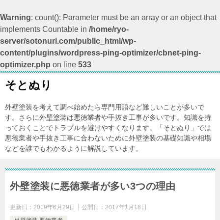
Warning
: count(): Parameter must be an array or an object that
implements Countable in
/home/ryo-
server/sotonuri.com/public_html/wp-
content/plugins/wordpress-ping-optimizer/cbnet-ping-
optimizer.php
on line
533
そとぬり
外壁塗装を考えて調べ始めたら専門用語など難しいことが多いで
す。さらに外壁塗装は悪徳業者や手抜き工事が多いです。知識を持
っておくことでトラブルを避けやすくなります。「そとぬり」では
悪徳業者や手抜き工事に合わないために外壁塗装の基礎知識や相場
などを誰でもわかるように解説しています。
外壁塗装に悪徳業者が多い3つの理由
更新日：
2019年6月29日
公開日：
2017年1月18日